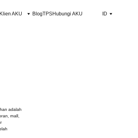
Klien AKU
Blog
TPS
Hubungi AKU
ID
ihan adalah 
ran, mall, 
r 
elah 