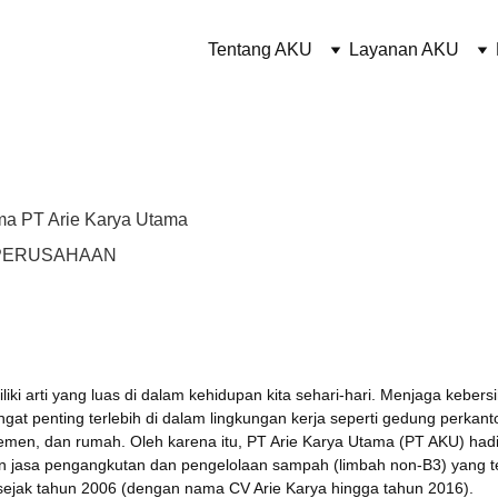
Tentang AKU
Layanan AKU
ma PT Arie Karya Utama
PERUSAHAAN
liki arti yang luas di dalam kehidupan kita sehari-hari. Menjaga kebers
ngat penting terlebih di dalam lingkungan kerja seperti gedung perkanto
temen, dan rumah. Oleh karena itu, PT Arie Karya Utama (PT AKU) hadi
 jasa pengangkutan dan pengelolaan sampah (limbah non-B3) yang t
sejak tahun 2006 (dengan nama CV Arie Karya hingga tahun 2016).